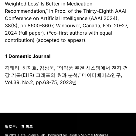
Weighted Less’ Is Better in Medication
Recommendation,” In Proc. of the Thirty-Eighth AAAI
Conference on Artificial Intelligence (AAAI 2024),
38(8), pp.8600-8607, Vancouver, Canada, Feb. 20-27,
2024 (full paper). (*co-first authors with equal
contribution) (accepted to appear).
1 Domestic Journal
김태리, 허지호, 김상욱, “의약품 추천 시스템에서 전자 건
강 기록(EHR) 그래프의 효과 분석,” 데이터베이스연구,
Vol.39, No.2, pp.63-75, 2023년
팔로우:
피드
© 2026 Data Science Lab.. Powered by
Jekyll
&
Minimal Mistakes
.