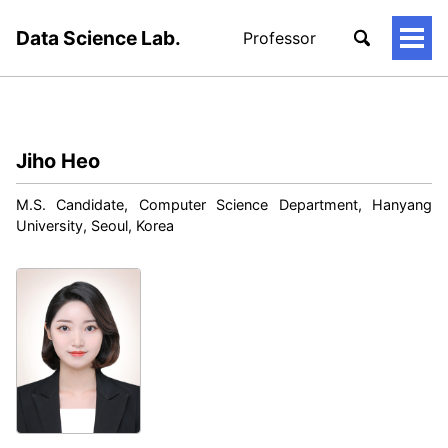
Data Science Lab.
Professor
토
글
메
뉴
Jiho Heo
M.S. Candidate, Computer Science Department, Hanyang
University, Seoul, Korea