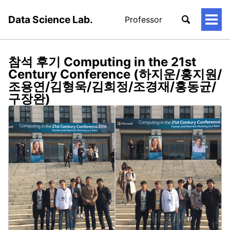
Data Science Lab.
Professor
토
글
메
뉴
참석 후기 Computing in the 21st
Century Conference (하지운/홍지원/
조용연/김형욱/김희정/조경재/홍동균/
구장완)