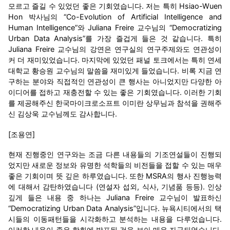
모르고 즐길 수 있었던 좋은 기회였습니다. 저는 특히 Hsiao-Wuen
Hon 박사님의 “Co-Evolution of Artificial Intelligence and
Human Intelligence”와 Juliana Freire 교수님의 “Democratizing
Urban Data Analysis”를 가장 즐겁게 들은 것 같습니다. 특히
Juliana Freire 교수님의 강연은 연구실의 연구주제와도 연관성이
커 더 재미있었습니다. 마지막에 있었던 패널 토크에서는 특히 연세
대학교 황승원 교수님의 말씀을 재미있게 들었습니다. 비록 지금 연
구하는 분야와 직접적인 연관성이 큰 행사는 아니었지만 다양한 아
이디어를 접하고 재충전할 수 있는 좋은 기회였습니다. 이러한 기회
를 제공해주신 한국마이크로소프트 이미란 상무님과 참석을 권해주
신 김상욱 교수님께도 감사합니다.
[조용연]
현재 진행중인 연구와는 조금 다른 내용들의 기조연설들이 진행되
었지만 새로운 정보와 유명한 석학들의 비전들을 접할 수 있는 매우
좋은 기회이며 뜻 깊은 하루였습니다. 또한 MSRA의 행사 진행능력
에 대해서 감탄하였습니다 (연설자 섭외, 식사, 기념품 등등). 인상
깊게 들은 내용 중 하나는 Juliana Freire 교수님이 발표하신
“Democratizing Urban Data Analysis”입니다. 뉴욕시티에서의 택
시들의 이동패턴들을 시각화하고 분석하는 내용을 다루었습니다.
이러한 내용이 좋은 학회에 발표된 것을 보아 매우 자극되었습니다.