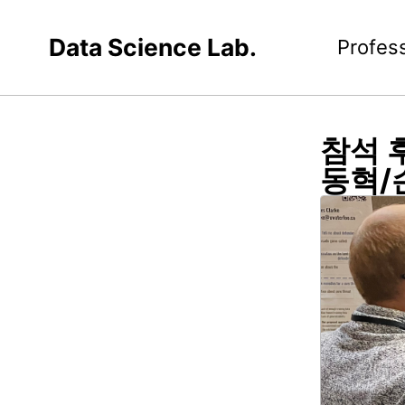
Data Science Lab.
Profes
참석 
동혁/