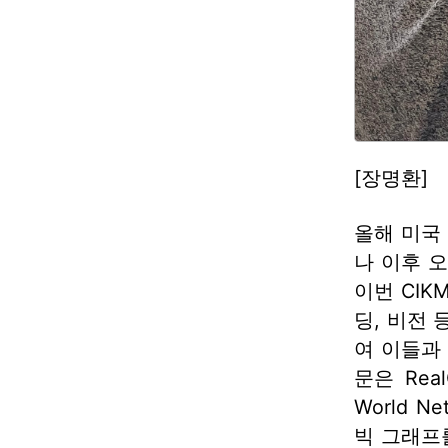
[장명환]
올해 미국 
나 이후 
이번 CI
딩, 비전
여 이들과
문은 RealG
World 
빅 그래프를