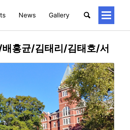
ts
News
Gallery
토
글
메
뉴
명환/배홍균/김태리/김태호/서