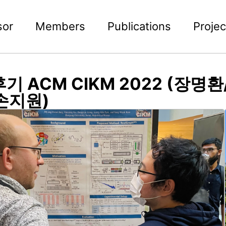
sor
Members
Publications
Projec
후기 ACM CIKM 2022 (장
손지원)