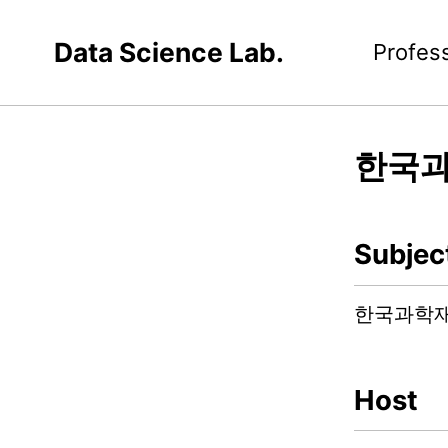
Data Science Lab.
Profes
한국
Subjec
한국과학
Host