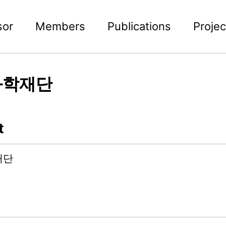
sor
Members
Publications
Projec
과학재단
t
재단