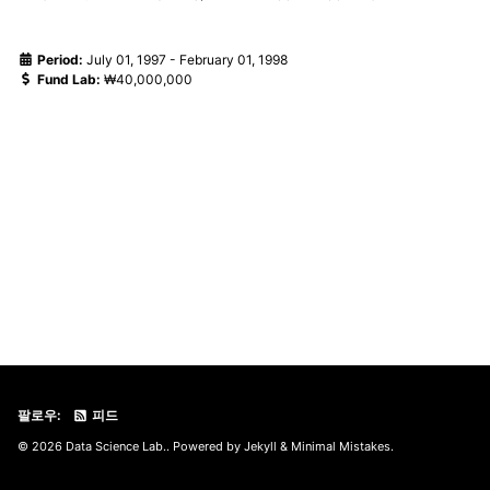
Period:
July 01, 1997
-
February 01, 1998
Fund Lab:
₩40,000,000
팔로우:
피드
© 2026 Data Science Lab.. Powered by
Jekyll
&
Minimal Mistakes
.