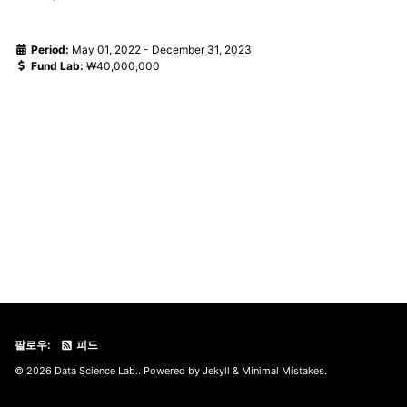
Period:
May 01, 2022
-
December 31, 2023
Fund Lab:
₩40,000,000
팔로우:
피드
© 2026 Data Science Lab.. Powered by
Jekyll
&
Minimal Mistakes
.