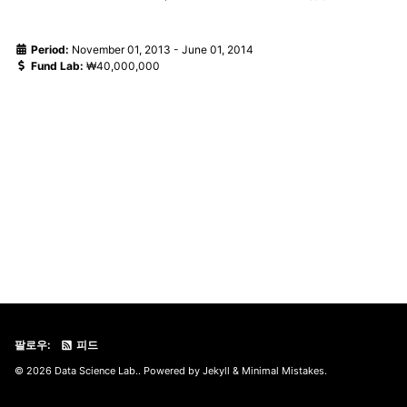
Period:
November 01, 2013
-
June 01, 2014
Fund Lab:
₩40,000,000
팔로우:
피드
© 2026 Data Science Lab.. Powered by
Jekyll
&
Minimal Mistakes
.