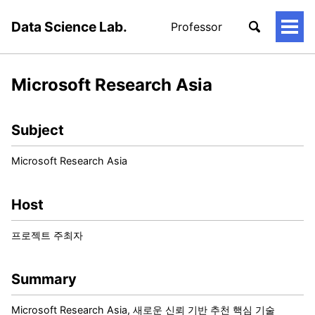
Data Science Lab.
Professor
토
글
메
뉴
Microsoft Research Asia
Subject
Microsoft Research Asia
Host
프로젝트 주최자
Summary
Microsoft Research Asia, 새로운 신뢰 기반 추천 핵심 기술