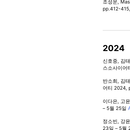
조성운, Mas
pp.412-4
2024
신호중, 김
스소사이어티 20
반소희, 김
어티 2024, 
이다은, 고윤용
– 5월 25일
정소빈, 강윤
23일 – 5월