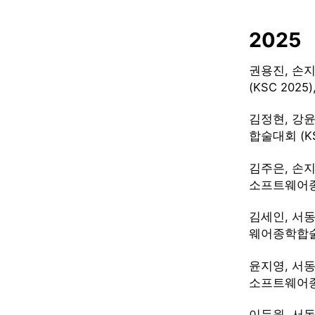
2025
권용진, 손지
(KSC 2025)
김정현, 강윤
합술대회 (KSC
김주은, 손지
소프트웨어종학합
김세인, 서동
웨어종학합술대회 
윤지영, 서동
소프트웨어종학합
이두원, 서동