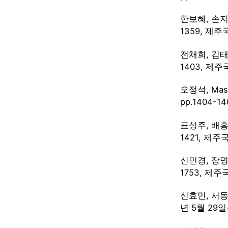
한보혜, 손지
1359, 제주
전채희, 김태
1403, 제주
오정석, Mas
pp.1404-
표성주, 배홍
1421, 제주
신민경, 장명환
1753, 제주
신효민, 서동혁
년 5월 29일