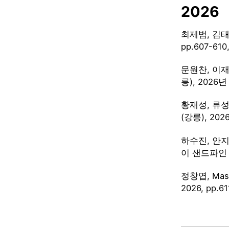
2026
최제범, 김태
pp.607-6
문원찬, 이재현
릉), 2026
황재성, 류성
(강릉), 20
하수진, 안지원
이 샌드파인 (
정창엽, Mas
2026, pp