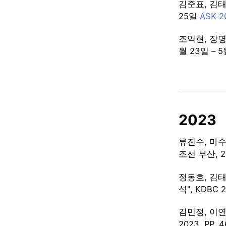
김준표, 김태호
25일
ASK 2
조익현, 장명환,
월 23일 – 
2023
류진수, 마수
조선 부산, 2
정동호, 김
석", KDBC 
김민정, 이연
2023, PP.