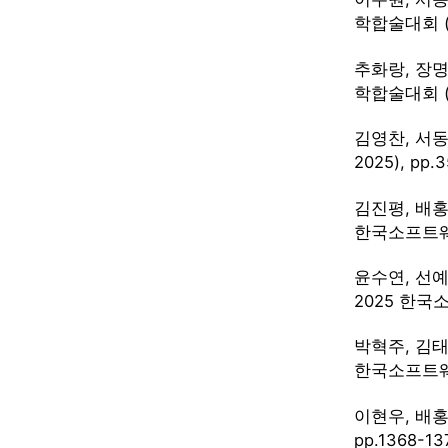
학합술대회 (KS
추화랑, 장명환
학합술대회 (KS
김영찬, 서동
2025), pp
김진평, 배홍
한국소프트웨어종
윤수연, 선예
2025 한국소
박혁주, 김태
한국소프트웨어종
이현우, 배홍
pp.1368-