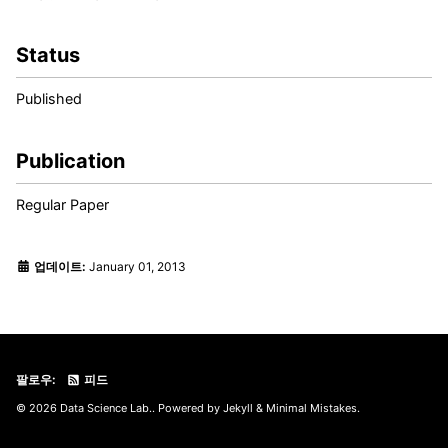
Status
Published
Publication
Regular Paper
업데이트:
January 01, 2013
팔로우:
피드
© 2026 Data Science Lab.. Powered by
Jekyll
&
Minimal Mistakes
.