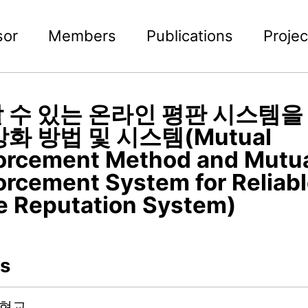
sor
Members
Publications
Projec
 수 있는 온라인 평판 시스템을
화 방법 및 시스템(Mutual
orcement Method and Mutu
orcement System for Reliab
e Reputation System)
s
오현교