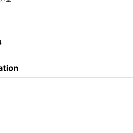
4
ation