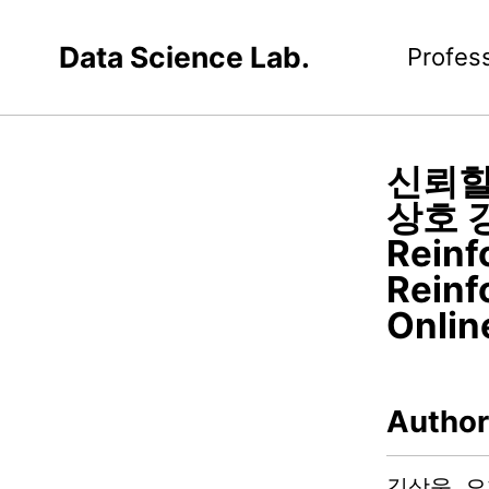
Data Science Lab.
Profes
신뢰할
상호 강
Reinf
Reinf
Onlin
Author
김상욱, 