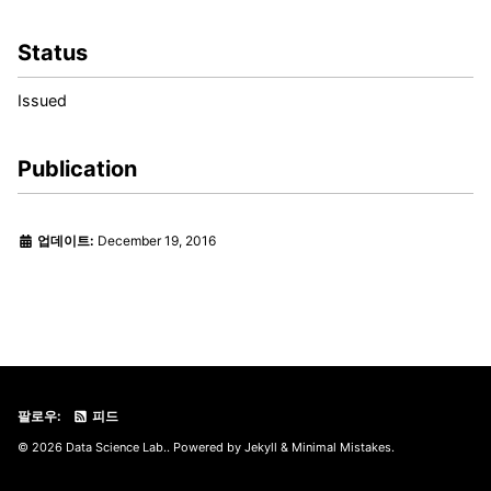
Status
Issued
Publication
업데이트:
December 19, 2016
팔로우:
피드
© 2026 Data Science Lab.. Powered by
Jekyll
&
Minimal Mistakes
.