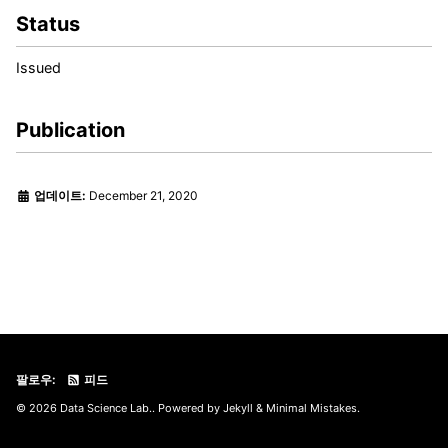
Status
Issued
Publication
업데이트:
December 21, 2020
팔로우:
피드
© 2026 Data Science Lab.. Powered by
Jekyll
&
Minimal Mistakes
.